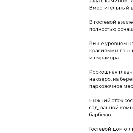
зала с камином. 
Вместительный в
В гостевой вилле
полностью оснащ
Выше уровнем на
красивыми ванн
из мрамора.
Роскошная главн
на озеро, на бер
парковочное мест
Нижний этаж сост
сад, ванной комна
барбекю.
Гостевой дом от