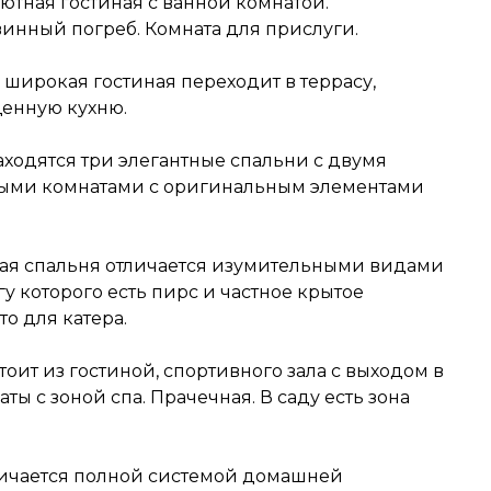
Уютная гостиная с ванной комнатой.
инный погреб. Комната для прислуги.
 широкая гостиная переходит в террасу,
енную кухню.
ходятся три элегантные спальни с двумя
ыми комнатами с оригинальным элементами
ая спальня отличается изумительными видами
егу которого есть пирс и частное крытое
о для катера.
оит из гостиной, спортивного зала с выходом в
ты с зоной спа. Прачечная. В саду есть зона
личается полной системой домашней