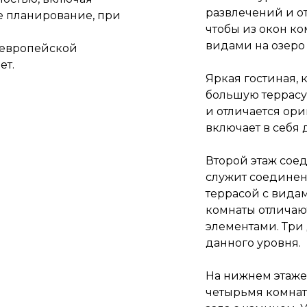
развлечений и о
е планирование, при
чтобы из окон к
видами на озеро 
о европейской
ет.
Яркая гостиная, 
большую террасу
и отличается ор
включает в себя
Второй этаж сое
служит соединен
террасой с вида
комнаты отлича
элементами. Три
данного уровня.
На нижнем этаже
четырьмя комнат