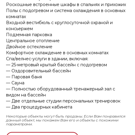
Роскошные встроенные шкафы в спальнях и прихожих
Полы с подогревом и система охлаждения в основных
комнатах
Входной вестибюль с круглосуточной охраной и
консьержем
Подземная парковка
Центральное отопление
Двойное остекление
Комфортное охлаждение в основных комнатах
Спа/велнес-услуги в здании, включая:
— 25-метровый крытый бассейн с подогревом
— Оздоровительный бассейн
— Паровая баня
— Сауна
— Полностью оборудованный тренажерный зал с
видом на бассейн
— Две отдельные студии персональных тренировок
— Два процедурных кабинета
Некоторые объекты могут быть проданы. Если Вам понравился
данный объект, мы покажем Вам его и объекты с похожими
параметрами.