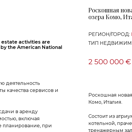
Роскошная нова
озера Комо, Ит
РЕГИОН/ГОРОД:
estate activities are
ТИП НЕДВИЖИМ
 by the American National
2 500 000 €
ю деятельность
ы качества сервисов и
Роскошная новая
Комо, Италия.
сдачи в аренду
Состоит из атриу
остью, включая
котельной, прач
е планирование, при
тренажерным зал