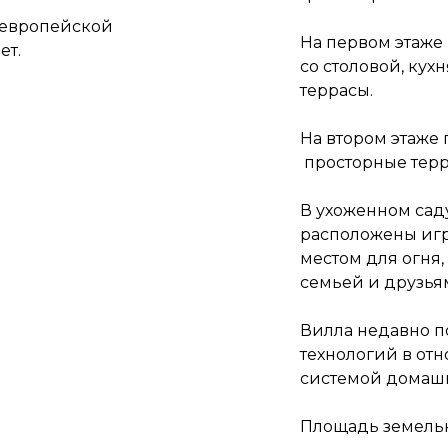
о европейской
На первом этаже 
ет.
со столовой, кух
террасы.
На втором этаже 
просторные терр
В ухоженном сад
расположены игр
местом для огня,
семьей и друзья
Вилла недавно п
технологий в от
системой домашн
Площадь земельно