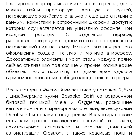
Планировка квартиры исключительно интересна, здесь
можно найти просторную гостиную с кухней,
потрясающую хозяйскую спальню и еще две спальни с
ванными комнатами и встроенными шкафами, доступ к
которым осуществляется из уникально оформленной
входной ротонды. С отдельной террасы,
расположенной рядом с одной из спален, открывается
потрясающий вид на Темзу. Мягкие тона внутреннего
оформления создают теплую и уютную атмосферу.
Декоративные элементы имеют столь модную прямо
сейчас стилизацию под солнце и прочие космические
объекты. Нужно признать, что дизайнерам удалось
гармонично вписать их в общую концепцию интерьера.
Все квартиры в Riverwalk имеют высоту потолков 2,75 м
, дизайнерские кухни Bespoke Boffi со встроенной
бытовой техникой Miele и Gaggenau, роскошные
ванные комнаты с мраморными стенами, аксессуарами
Dornbracht и полами с подогревом. В квартирах также
есть комфортное охлаждение гостиной и спален,
архитектурное освещение и система домашней
автоматизации Crestron, а также красивые полы и