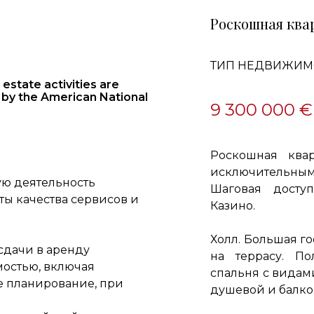
Роскошная ква
ТИП НЕДВИЖИМ
estate activities are
 by the American National
9 300 000 €
Роскошная ква
исключительны
ю деятельность
Шаговая досту
ы качества сервисов и
Казино.
Холл. Большая г
сдачи в аренду
на террасу. По
остью, включая
спальня с видам
е планирование, при
душевой и балко