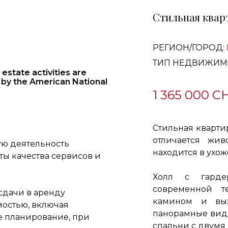
Стильная квар
РЕГИОН/ГОРОД:
ТИП НЕДВИЖИМ
estate activities are
 by the American National
1 365 000 C
Стильная кварти
отличается жи
ю деятельность
находится в ухо
ы качества сервисов и
Холл с гардер
современной т
сдачи в аренду
камином и вых
остью, включая
панорамные виды
е планирование, при
спальни с двумя