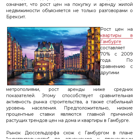
означает, что рост цен на покупку и аренду жилой
недвижимости объясняется не только разговорами о
Брексит.
Рост цен на
квартиры в
Гамбурге
составляет
70% с 2009
года. По
сравнению с
другими
метрополиями, рост аренды ниже средних
показателей. Этому способствует сравнительная
активность рынка строительства, а также стабильный
уровень населения. Предположительно, низкие
процентные ставки являются главной причиной
растущих трендов цен на дома и квартиры в Гамбурге.
Рынок Дюссельдорфа схож с Гамбургом в плане
"чувствительности" по отношению к процентным