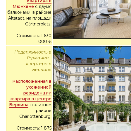
квартира в
Мюнхене
с двумя
балконами, в районе
Altstadt, на площади
Gärtnerplatz.
Стоимость: 1 630
000 €
Недвижимость в
Германии -
квартира в
Берлине
Расположенная в
ухоженной
резиденции
квартира в центре
Берлина
, в элитном
районе
Charlottenburg.
Стоимость: 1 875