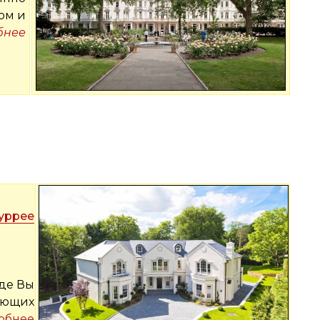
ом и
бнее
Суррее
где Вы
тающих
обнее