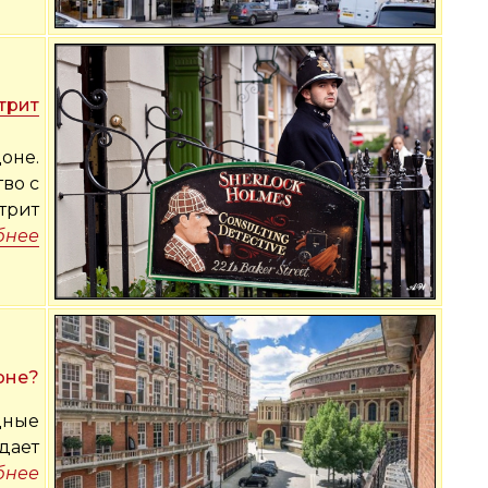
трит
оне.
во с
трит
бнее
оне?
дные
дает
бнее