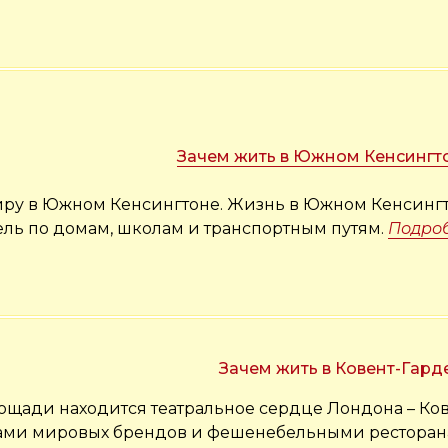
Зачем жить в Южном Кенсингт
ртиру в Южном Кенсингтоне. Жизнь в Южном Кенсингт
ель по домам, школам и транспортным путям.
Подро
Зачем жить в Ковент-Гард
ощади находится театральное сердце Лондона – Ков
ками мировых брендов и фешенебельными ресторан