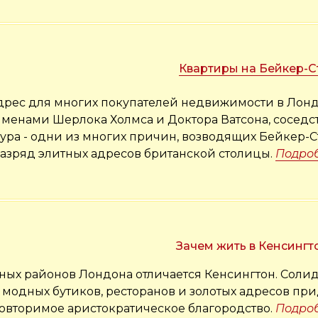
Квартиры на Бейкер-С
адрес для многих покупателей недвижимости в Лонд
именами Шерлока Холмса и Доктора Ватсона, соседст
ра - одни из многих причин, возводящих Бейкер-С
разряд элитных адресов британской столицы.
Подро
Зачем жить в Кенсингт
ных районов Лондона отличается Кенсингтон. Соли
 модных бутиков, ресторанов и золотых адресов при
овторимое аристократическое благородство.
Подро