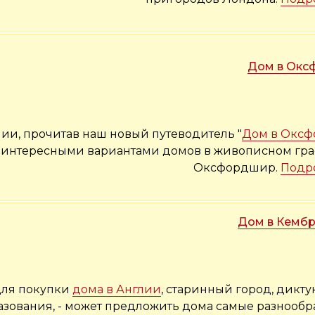
Дом в Окс
ии, прочитав наш новый путеводитель "
Дом в Оксф
с интересными вариантами домов в живописном гра
Оксфордшир.
Подр
Дом в Кемб
для покупки
дома в Англии
, старинный город, дик
азования, - может предложить дома самые разнооб