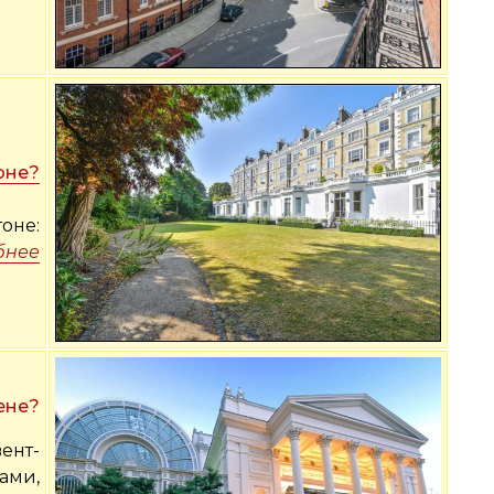
оне?
оне:
бнее
ене?
ент-
ами,