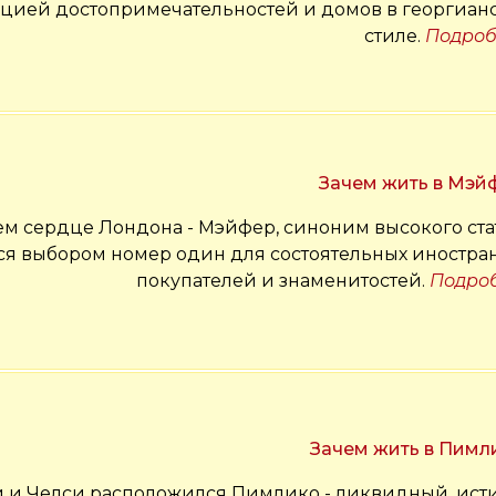
цией достопримечательностей и домов в георгиан
стиле.
Подроб
Зачем жить в Мэй
 сердце Лондона - Мэйфер, синоним высокого стат
ется выбором номер один для состоятельных иностра
покупателей и знаменитостей.
Подро
Зачем жить в Пимл
й и Челси расположился Пимлико - ликвидный, ист