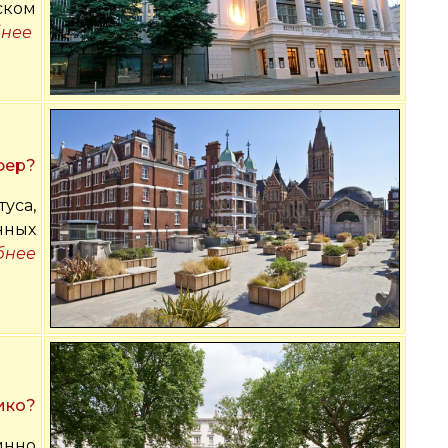
ском
нее
фер
?
уса,
нных
бнее
ико?
инно