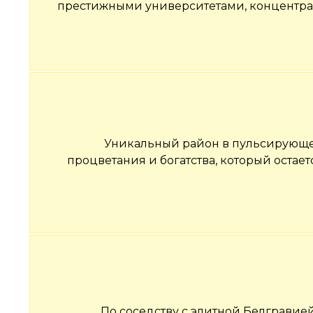
престижными университетами, концентра
Уникальный район в пульсирующем
процветания и богатства, который оста
По соседству с элитной Белгравие