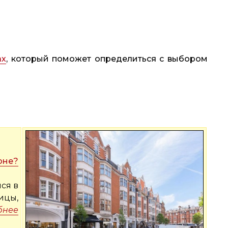
ах
, который поможет определиться с выбором
оне?
ся в
ицы,
бнее