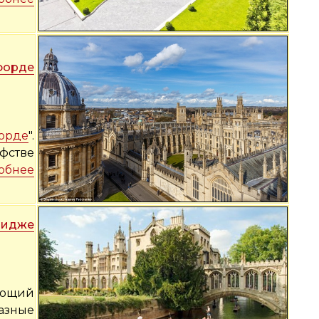
форде
орде
".
фстве
обнее
ридже
тующий
разные