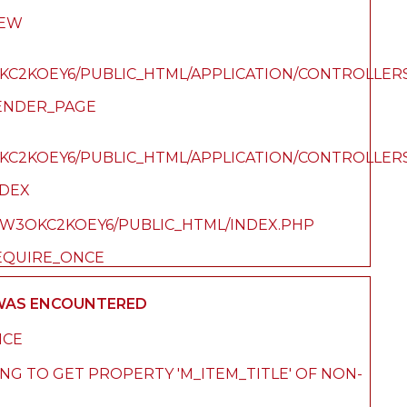
IEW
C2KOEY6/PUBLIC_HTML/APPLICATION/CONTROLLER
ENDER_PAGE
C2KOEY6/PUBLIC_HTML/APPLICATION/CONTROLLER
NDEX
/ZW3OKC2KOEY6/PUBLIC_HTML/INDEX.PHP
EQUIRE_ONCE
 WAS ENCOUNTERED
ICE
NG TO GET PROPERTY 'M_ITEM_TITLE' OF NON-