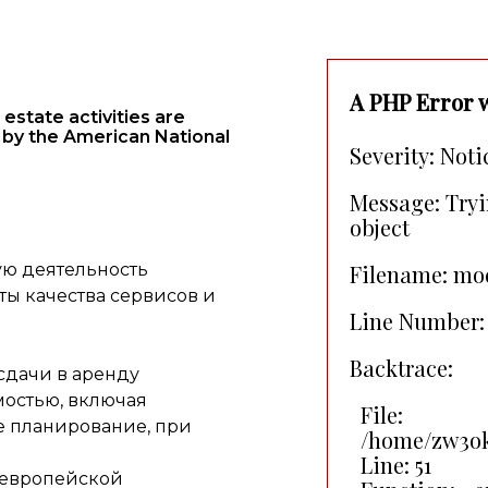
A PHP Error 
estate activities are
 by the American National
Severity: Noti
Message: Tryi
object
ю деятельность
Filename: mo
ы качества сервисов и
Line Number: 
Backtrace:
сдачи в аренду
остью, включая
File:
е планирование, при
/home/zw3ok
Line: 51
о европейской