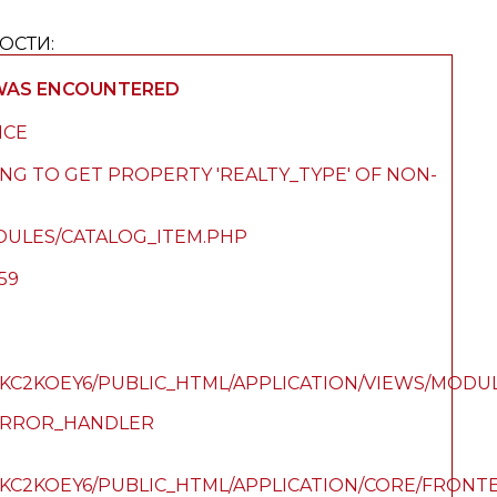
ОСТИ:
 WAS ENCOUNTERED
ICE
ING TO GET PROPERTY 'REALTY_TYPE' OF NON-
DULES/CATALOG_ITEM.PHP
59
C2KOEY6/PUBLIC_HTML/APPLICATION/VIEWS/MODUL
_ERROR_HANDLER
KC2KOEY6/PUBLIC_HTML/APPLICATION/CORE/FRON