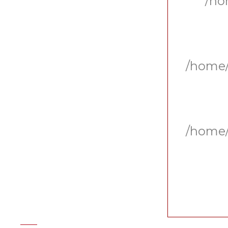
/ho
/home/
/home/