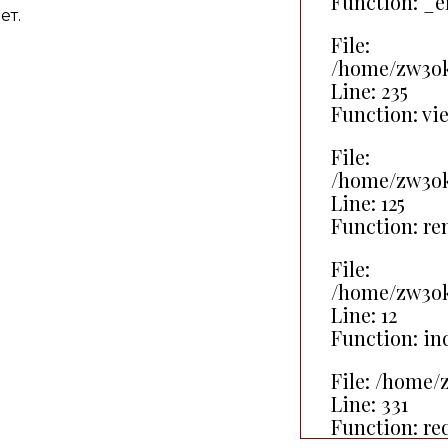
Function: _e
ет.
File:
/home/zw3ok
Line: 235
Function: vi
File:
/home/zw3ok
Line: 125
Function: r
File:
/home/zw3ok
Line: 12
Function: in
File: /home
Line: 331
Function: re