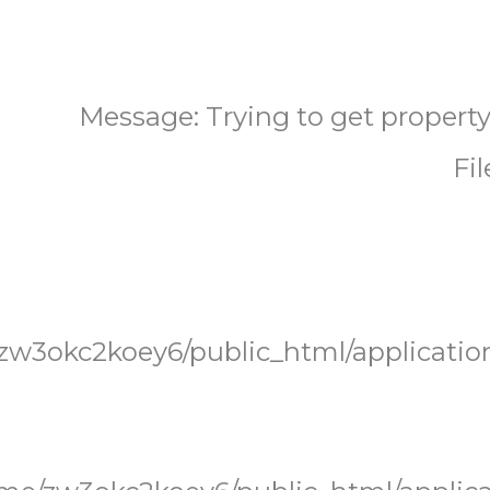
Message: Trying to get propert
Fi
zw3okc2koey6/public_html/applicatio