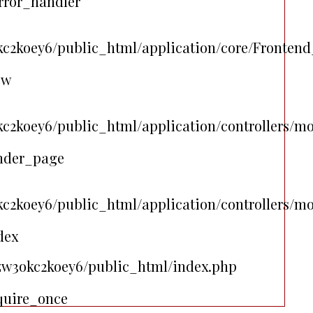
rror_handler
c2koey6/public_html/application/core/Frontend
ew
c2koey6/public_html/application/controllers/m
ender_page
c2koey6/public_html/application/controllers/m
dex
/zw3okc2koey6/public_html/index.php
quire_once