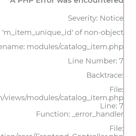
A PHP Error was encountered
Severity: Notice
y 'm_item_unique_id' of non-object
lename: modules/catalog_item.php
Line Number: 7
Backtrace:
File:
n/views/modules/catalog_item.php
Line: 7
Function: _error_handler
File: