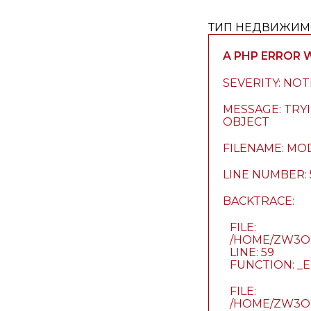
ТИП НЕДВИЖИМ
A PHP ERROR
SEVERITY: NOT
MESSAGE: TRY
OBJECT
FILENAME: MO
LINE NUMBER: 
BACKTRACE:
FILE:
/HOME/ZW3OK
LINE: 59
FUNCTION: 
FILE:
/HOME/ZW3O