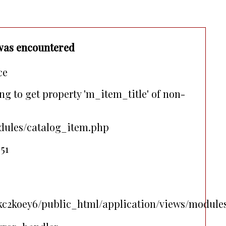
was encountered
ce
ng to get property 'm_item_title' of non-
dules/catalog_item.php
51
c2koey6/public_html/application/views/module