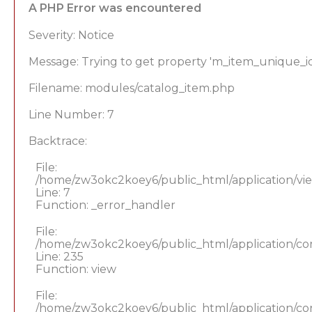
A PHP Error was encountered
Severity: Notice
Message: Trying to get property 'm_item_unique_id
Filename: modules/catalog_item.php
Line Number: 7
Backtrace:
File:
/home/zw3okc2koey6/public_html/application/vi
Line: 7
Function: _error_handler
File:
/home/zw3okc2koey6/public_html/application/co
Line: 235
Function: view
File:
/home/zw3okc2koey6/public_html/application/co