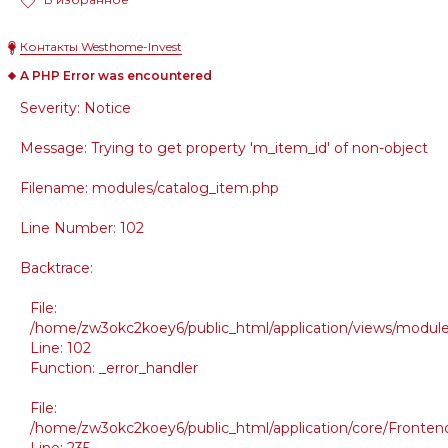
Контакты Westhome-Invest
A PHP Error was encountered
Severity: Notice
Message: Trying to get property 'm_item_id' of non-object
Filename: modules/catalog_item.php
Line Number: 102
Backtrace:
File:
/home/zw3okc2koey6/public_html/application/views/module
Line: 102
Function: _error_handler
File:
/home/zw3okc2koey6/public_html/application/core/Frontend
Line: 235