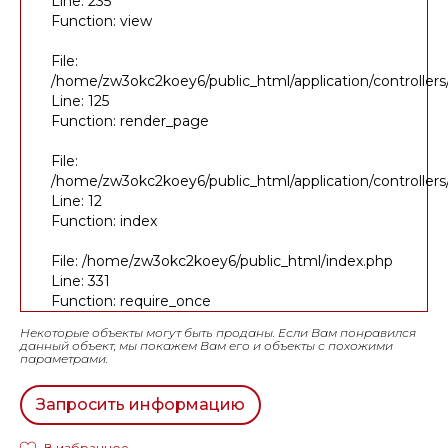
Line: 235
Function: view
File:
/home/zw3okc2koey6/public_html/application/controller
Line: 125
Function: render_page
File:
/home/zw3okc2koey6/public_html/application/controller
Line: 12
Function: index
File: /home/zw3okc2koey6/public_html/index.php
Line: 331
Function: require_once
Некоторые объекты могут быть проданы. Если Вам понравился
данный объект, мы покажем Вам его и объекты с похожими
параметрами.
Запросить информацию
В избранное